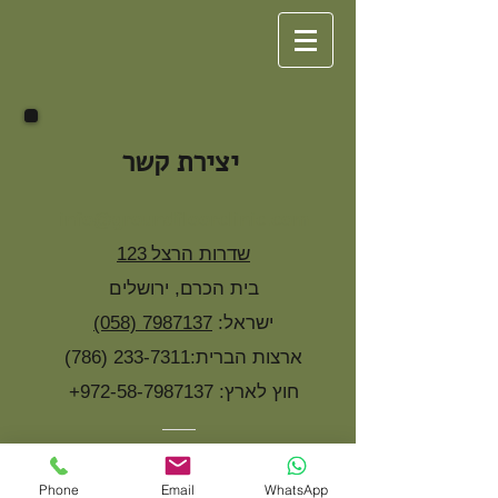
יצירת קשר
info@groundfloorclinic.com
שדרות הרצל
123
בית הכרם, ירושלים
:ישראל
(058) 7987137
:ארצות הברית
(786) 233-7311
:חוץ לארץ
+972-58-7987137
Phone
Email
WhatsApp